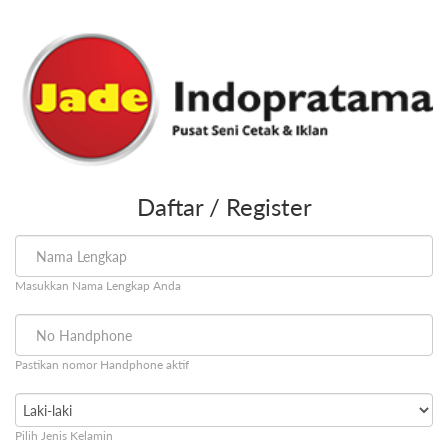
Daftar / Register
Masukkan Nama Lengkap Anda
Pastikan nomor Handphone aktif
Pilih Jenis Kelamin